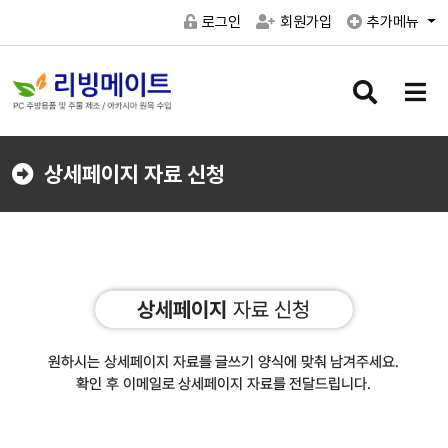
로그인
회원가입
추가메뉴
검
메
색
뉴
버
버
튼
튼
상세페이지 자료 신청