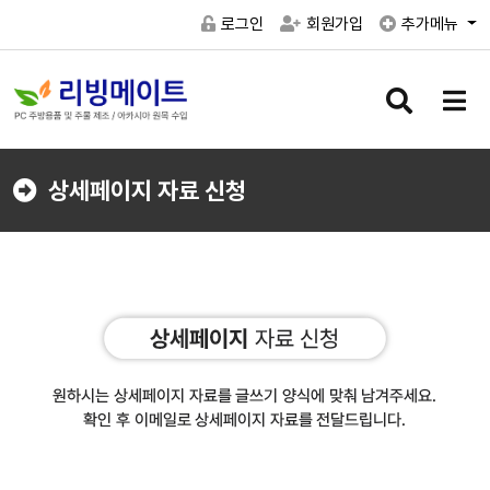
로그인
회원가입
추가메뉴
검
메
색
뉴
버
버
튼
튼
상세페이지 자료 신청