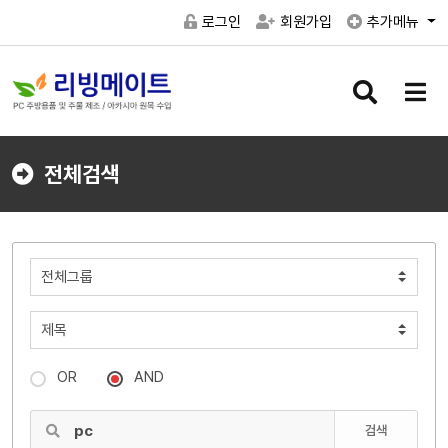
로그인
회원가입
추가메뉴
검
메
색
뉴
버
버
튼
튼
전체검색
OR
AND
검색